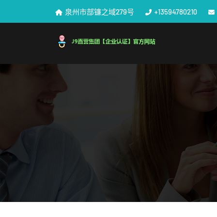
泉州市部镰之域279号
+13594780210