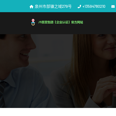
泉州市部镰之域279号
+13594780210