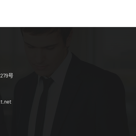
279号
tt.net