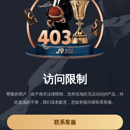
访问限制
尊敬的用户，由于相关法律限制，您所在地区无法访问J9产品，对
此造成的不便，我们深表歉意，您如有疑问请联系客服。
联系客服