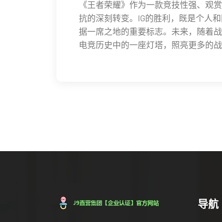
《王者荣耀》作为一款竞技性强、观赏
抗的深刻转变。IG的胜利，既是个人
据一席之地的重要标志。未来，随着战
电竞历史中的一座灯塔，照亮更多的战
导航