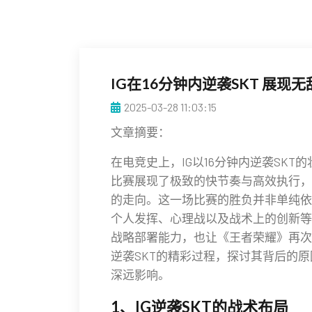
IG在16分钟内逆袭SKT 展现
2025-03-28 11:03:15
文章摘要：
在电竞史上，IG以16分钟内逆袭SK
比赛展现了极致的快节奏与高效执行，I
的走向。这一场比赛的胜负并非单纯依
个人发挥、心理战以及战术上的创新等
战略部署能力，也让《王者荣耀》再次
逆袭SKT的精彩过程，探讨其背后的
深远影响。
1、IG逆袭SKT的战术布局