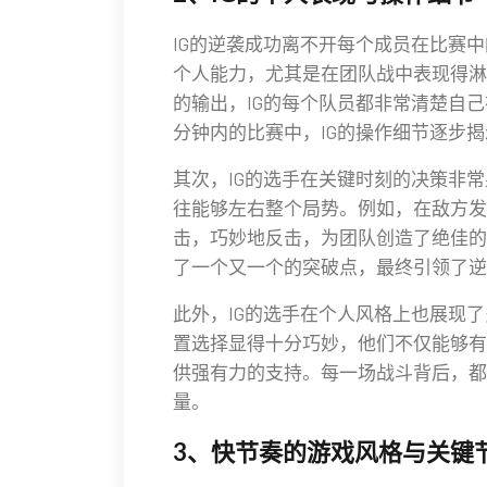
IG的逆袭成功离不开每个成员在比赛中
个人能力，尤其是在团队战中表现得淋
的输出，IG的每个队员都非常清楚自己
分钟内的比赛中，IG的操作细节逐步
其次，IG的选手在关键时刻的决策非
往能够左右整个局势。例如，在敌方发
击，巧妙地反击，为团队创造了绝佳的
了一个又一个的突破点，最终引领了逆
此外，IG的选手在个人风格上也展现
置选择显得十分巧妙，他们不仅能够有
供强有力的支持。每一场战斗背后，都
量。
3、快节奏的游戏风格与关键