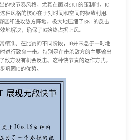
出的快节奏风格，尤其在面对SKT的压制时，IG
这种风格的核心在于对时间和空间的极致利用。
理野区和进攻敌方阵地，极大地压缩了SKT的反击
效地解决，确保了IG始终占据上风。
常精准。在比赛的不同阶段，IG并未急于一时地
时进行致命一击。特别是在击杀敌方的主要输出
保了敌方没有机会反击。这种快节奏的运作方式，
步巩固IG的优势。