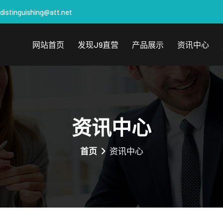
distinguishing@att.net
网站首页
发现J9直营
产品展示
资讯中心
资讯中心
首页
资讯中心