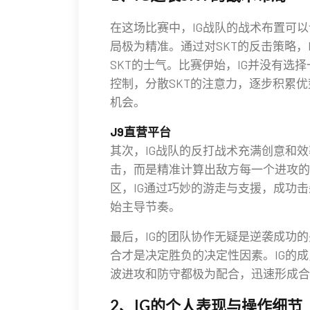
在这场比赛中，IG战队的战术布置可以
局极为精准。通过对SKT的反击策略，
SKT的士气。比赛伊始，IG并没有选
控制，分散SKT的注意力，逐步积累优
机会。
J9直营平台
其次，IG战队的反打战术充满创意和效
击，而是精准计算出敌方每一个进攻的
区，IG通过巧妙的游走与支援，成功
始主导节奏。
最后，IG的团队协作无疑是逆袭成功
合才是决定胜负的决定性因素。IG的
波进攻和防守都极为配合，迅速形成合
2、IG的个人表现与操作细节