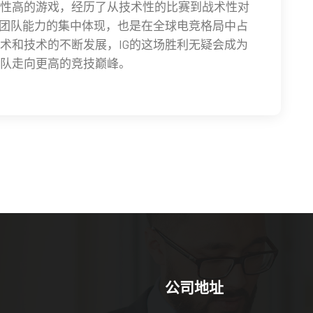
性高的游戏，经历了从技术性的比赛到战术性对
和团队能力的集中体现，也是在全球电竞格局中占
术和技术的不断发展，IG的这场胜利无疑会成为
队走向更高的竞技巅峰。
公司地址